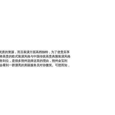
优质的资源，而且装潢方面高档独特，为了使贵宾享
面将高贵的欧式装潢风格与中国传统高贵典雅装潢风格
服务到位，是很多朔州选择这里的理由，朔州金宝利
就会看到一群漂亮的美丽服务员对你微笑。可想而知，