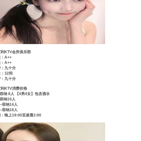
利KTV会所俱乐部
：A++
：A++
碑：九十分
：32间
评：九十分
利KTV消费价格
—容纳 8人 【4男4女】包含酒水
—容纳10人
80——容纳14人
80——容纳18人
：晚上19:00至凌晨3:00