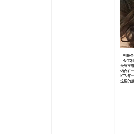
朔州金宝
金宝利
受到至
结合在
KTV
这里的