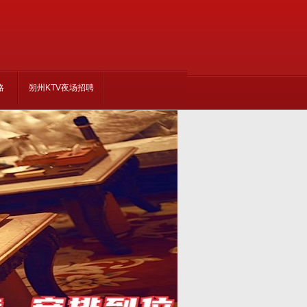
略
朔州KTV夜场招聘