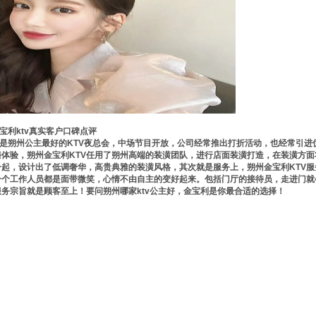
利ktv真实客户口碑点评
是朔州公主最好的KTV夜总会，中场节目开放，公司经常推出打折活动，也经常引进
臻体验，朔州金宝利KTV任用了朔州高端的装潢团队，进行店面装潢打造，在装潢方
一起，设计出了低调奢华，高贵典雅的装潢风格，其次就是服务上，朔州金宝利KTV
每一个工作人员都是面带微笑，心情不由自主的变好起来。包括门厅的接待员，走进门
服务宗旨就是顾客至上！要问朔州哪家ktv公主好，金宝利是你最合适的选择！