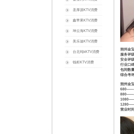
圣厚源KTV消费
鑫苹果KTV消费
坤云海KTV消费
美乐迪KTV消费
朔州金宝
台北纯kKTV消费
服务评级
安全评级
钱柜KTV消费
行业口
包间数量
综合考
朔州金宝
680—
880—
10
12
营业时间