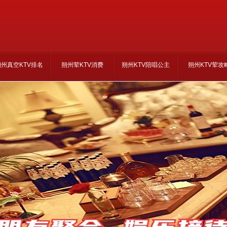
朔州真空KTV排名
朔州荤KTV消费
朔州KTV陪唱公主
朔州KTV荤攻