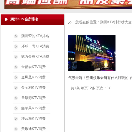
朔州KTV会所排名
您现在的位置：
朔州KTV排行榜大全
朔州荤的KTV排名
环球一号KTV消费
魅力金尊KTV消费
金都会KTV消费
金凤凰KTV消费
气氛最嗨！朔州娱乐会所有什么好玩的-台
金宝利KTV消费
共1条 每页12条 页次：1/1
圣厚源KTV消费
鑫苹果KTV消费
坤云海KTV消费
美乐迪KTV消费