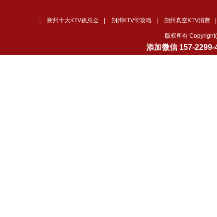
|
朔州十大KTV夜总会
|
朔州KTV荤攻略
|
朔州真空KTV消费
版权所有 Copyrig
添加微信
157-2299